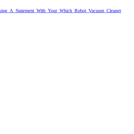
_Making_A_Statement_With_Your_Which_Robot_Vacuum_Cleaner