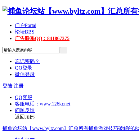
门户
Portal
论坛
BBS
广告联系QQ：841867375
忘记密码？
QQ登录
微信登录
登陆
注册
QQ客服
客服电话：www.126kr.net
问题反馈
返回顶部
捕鱼论坛站【www.byltz.com】汇总所有捕鱼游戏技巧破解