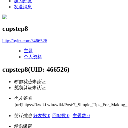
加为好友
发送消息
cupstep8
http://byltz.com/?466526
主题
个人资料
cupstep8
(UID: 466526)
邮箱状态
未验证
视频认证
未认证
个人签名
[url]https://fkwiki.win/wiki/Post:7_Simple_Tips_For_Makin
统计信息
好友数 0
|
回帖数 0
|
主题数 0
性别
保密