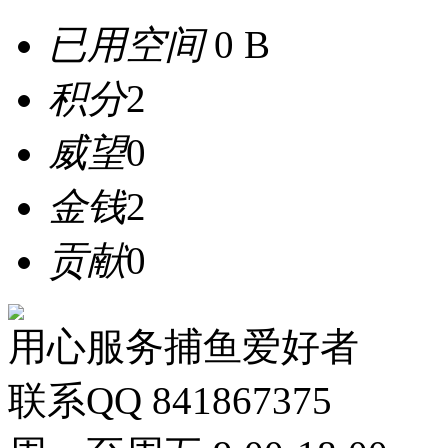
已用空间
0 B
积分
2
威望
0
金钱
2
贡献
0
用心服务捕鱼爱好者
联系QQ 841867375