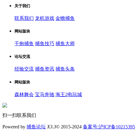
关于我们
联系我们
龙机游戏
金蟾捕鱼
网站版块
千炮捕鱼
捕鱼技巧
捕鱼大师
论坛交流
经验交流
捕鱼资讯
捕鱼头条
网站版块
森林舞会
宝马奔驰
海王2电玩城
扫一扫联系我们
Powered by
捕鱼论坛
X3.3
© 2015-2024
备案号:沪ICP备1021539