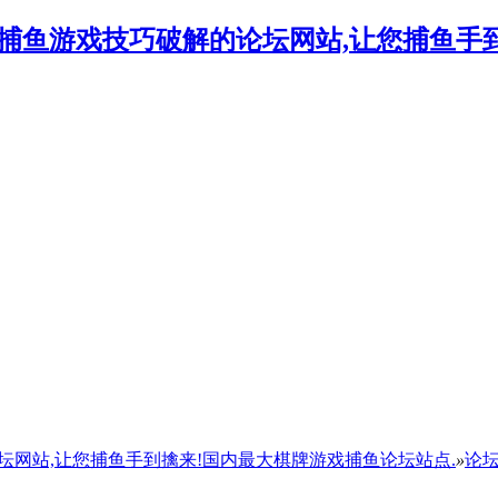
的论坛网站,让您捕鱼手到擒来!国内最大棋牌游戏捕鱼论坛站点.
»
论