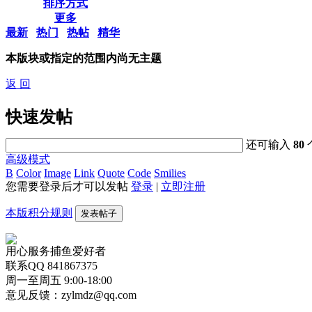
排序方式
更多
最新
热门
热帖
精华
本版块或指定的范围内尚无主题
返 回
快速发帖
还可输入
80
高级模式
B
Color
Image
Link
Quote
Code
Smilies
您需要登录后才可以发帖
登录
|
立即注册
本版积分规则
发表帖子
用心服务捕鱼爱好者
联系QQ 841867375
周一至周五 9:00-18:00
意见反馈：zylmdz@qq.com