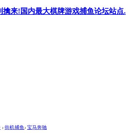
坛
›
街机捕鱼
›
宝马奔驰