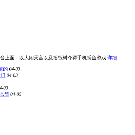
平台上面，以大闹天宫以及摇钱树夺得手机捕鱼游戏
详细
值的
04-03
窍门
04-03
4-03
么简
04-05