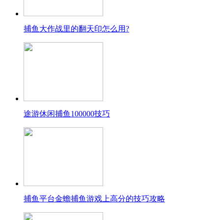
捕鱼大作战里的翻天印怎么用?
途游休闲捕鱼100000技巧
捕鱼平台金蟾捕鱼游戏上高分的技巧攻略