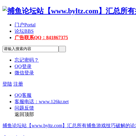
门户
Portal
论坛
BBS
广告联系QQ：841867375
忘记密码？
QQ登录
微信登录
登陆
注册
QQ客服
客服电话：www.126kr.net
问题反馈
返回顶部
捕鱼论坛站【www.byltz.com】汇总所有捕鱼游戏技巧破解