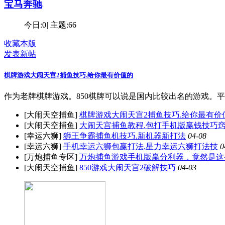
宝马奔驰
今日:
0
|
主题:
66
收藏本版
发表新帖
棋牌游戏大闹天宫2捕鱼技巧.给你最有价值的
作为老牌棋牌游戏。850棋牌可以说是国内比较出名的游戏。
[大闹天空捕鱼]
棋牌游戏大闹天宫2捕鱼技巧.给你最有价
[大闹天空捕鱼]
大闹天宫捕鱼教程.包打手机版赢钱技巧
[幸运六狮]
狮王争霸捕鱼机技巧.新机器新打法
04-08
[幸运六狮]
手机幸运六狮包赢打法.星力幸运六狮打法技
0
[万炮捕鱼专区]
万炮捕鱼游戏手机版赢分利器，竟然是这
[大闹天空捕鱼]
850游戏大闹天宫2破解技巧
04-03