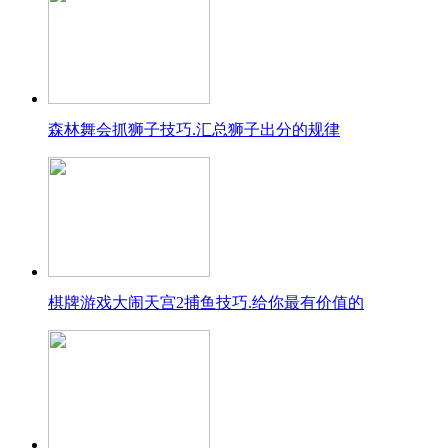
森林舞会抓狮子技巧.汇总狮子出分的规律
棋牌游戏大闹天宫2捕鱼技巧.给你最有价值的