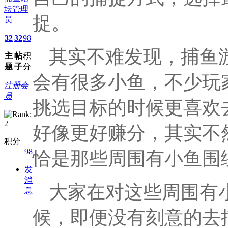
坛管理
捉。
员
32
32
98
其实不难发现，捕鱼
主
帖
积
题
子
分
会有很多小鱼，不少玩
注册会
员
挑选目标的时候更喜欢
好像更好赚分，其实不
积分
98
恰是那些周围有小鱼围
发
消
大家在对这些周围有
息
候，即便没有刻意的去