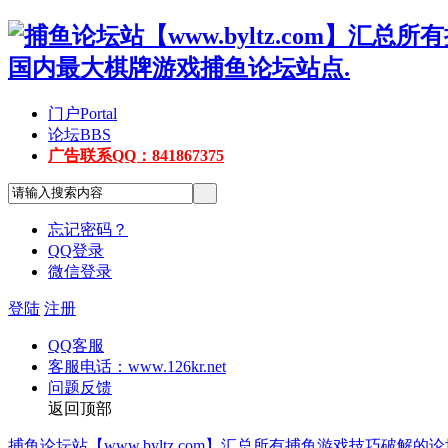
门户
Portal
论坛
BBS
广告联系QQ：841867375
忘记密码？
QQ登录
微信登录
登陆
注册
QQ客服
客服电话：www.126kr.net
问题反馈
返回顶部
捕鱼论坛站【www.byltz.com】汇总所有捕鱼游戏技巧破解