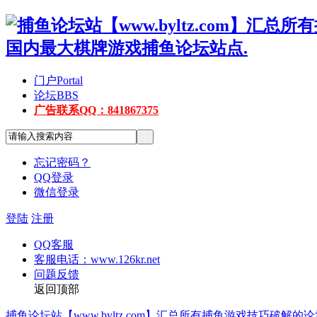
门户
Portal
论坛
BBS
广告联系QQ：841867375
忘记密码？
QQ登录
微信登录
登陆
注册
QQ客服
客服电话：www.126kr.net
问题反馈
返回顶部
捕鱼论坛站【www.byltz.com】汇总所有捕鱼游戏技巧破解