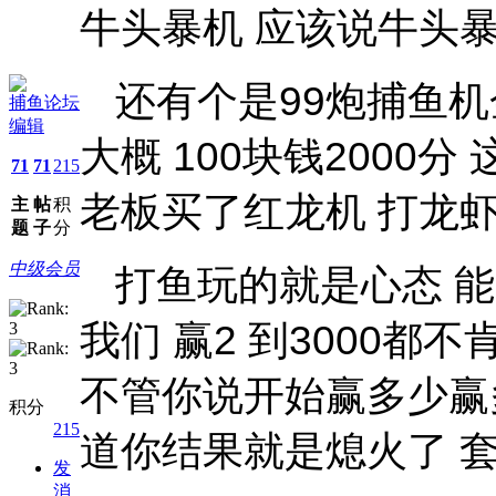
牛头暴机 应该说牛头
还有个是99炮捕鱼机
捕鱼论坛
编辑
大概 100块钱2000
71
71
215
老板买了红龙机 打龙
主
帖
积
题
子
分
中级会员
打鱼玩的就是心态 
我们 赢2 到3000都
不管你说开始赢多少赢
积分
215
道你结果就是熄火了 
发
消