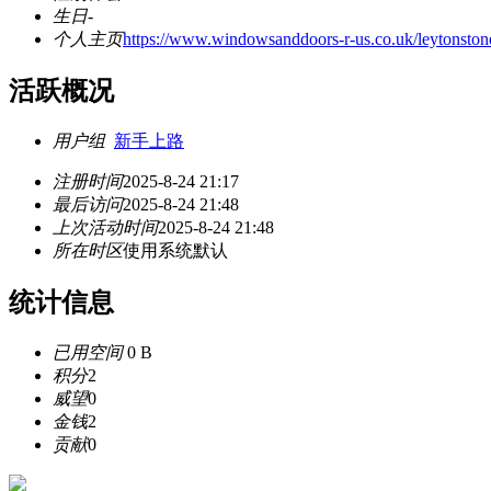
生日
-
个人主页
https://www.windowsanddoors-r-us.co.uk/leytonston
活跃概况
用户组
新手上路
注册时间
2025-8-24 21:17
最后访问
2025-8-24 21:48
上次活动时间
2025-8-24 21:48
所在时区
使用系统默认
统计信息
已用空间
0 B
积分
2
威望
0
金钱
2
贡献
0