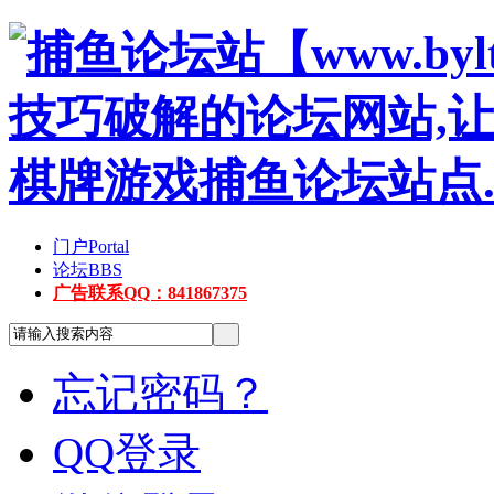
门户
Portal
论坛
BBS
广告联系QQ：841867375
忘记密码？
QQ登录