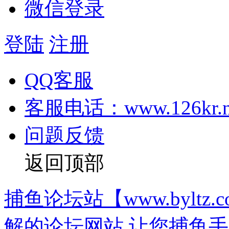
微信登录
登陆
注册
QQ客服
客服电话：www.126kr.n
问题反馈
返回顶部
捕鱼论坛站【www.bylt
解的论坛网站,让您捕鱼