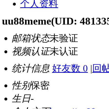
个人资料
uu88meme
(UID: 48133
邮箱状态
未验证
视频认证
未认证
统计信息
好友数 0
|
回帖
性别
保密
生日
-