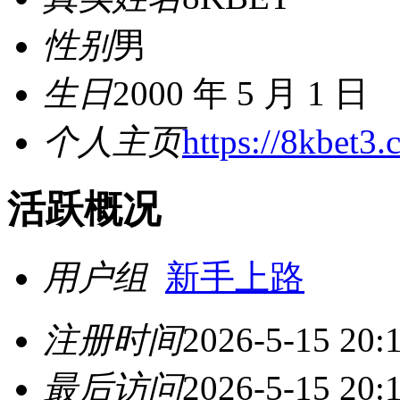
性别
男
生日
2000 年 5 月 1 日
个人主页
https://8kbet3.
活跃概况
用户组
新手上路
注册时间
2026-5-15 20:
最后访问
2026-5-15 20: