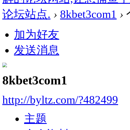
论坛站点.
›
8kbet3com1
›
加为好友
发送消息
8kbet3com1
http://byltz.com/?482499
主题