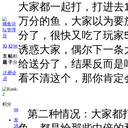
大家都一起打，打进去1
万分的鱼，大家以为要
捕鱼论
坛管理
分了，很快又吃了玩家5
员
诱惑大家，偶尔下一条
32
32
98
主
帖
积
给送分了，结果反而是
题
子
分
注册会
看不清这个，那你肯定
员
积分
98
第二种情况：大家都
发
鱼，都是给那些中倍的
消