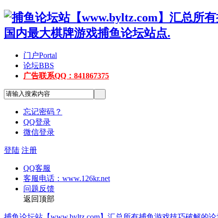
门户
Portal
论坛
BBS
广告联系QQ：841867375
忘记密码？
QQ登录
微信登录
登陆
注册
QQ客服
客服电话：www.126kr.net
问题反馈
返回顶部
捕鱼论坛站【www.byltz.com】汇总所有捕鱼游戏技巧破解