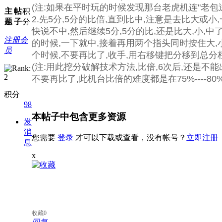
(注:如果在平时玩的时候发现那台老虎机连"老包
主
帖
积
2.先5分,5分的比倍,直到比中,注意是去比大或
题
子
分
快说不中,然后继续5分,5分的比,还是比大,小,
注册会
的时候,一下就中,接着再用两个指头同时按住大,小键不停
员
个时候,不要再比了,收手,用右移键把分移到总分栏
(注:用此挖分破解技术方法,比倍,6次后,还是
不要再比了,此机台比倍的难度都是在75%----
积分
98
本帖子中包含更多资源
发
消
您需要
登录
才可以下载或查看，没有帐号？
立即注册
息
x
收藏
0