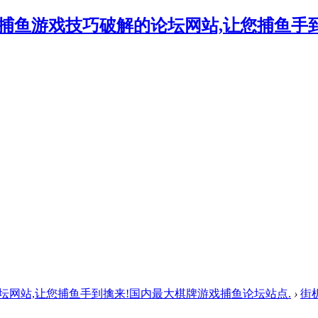
的论坛网站,让您捕鱼手到擒来!国内最大棋牌游戏捕鱼论坛站点.
›
街