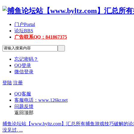
门户
Portal
论坛
BBS
广告联系QQ：841867375
忘记密码？
QQ登录
微信登录
登陆
注册
QQ客服
客服电话：www.126kr.net
问题反馈
返回顶部
捕鱼论坛站【www.byltz.com】汇总所有捕鱼游戏技巧破解
没见过. ...