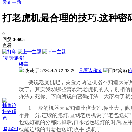
发布主题
打老虎机最合理的技巧.这种密
0
回复
36603
查看
[复制链接]
楼主
发表于 2024-4-5 12:02:29
|
只看该作者
|
要说老虎机吧，黄金万两这机器不知道大家
玩了。其实我劝哪些喜欢玩老虎机的人，别相信
办法弄死你。下面所说的密码打法，大家看了就
捕鱼论
1.一般的机器大家知道比倍太难,你比大，
坛管理
个押一分,连续的跑灯,直到老虎机说了"老包送灯"
员
包送灯赢的分都比掉后,再来老包送灯的时后,左手按
32
32
98
或能连续的出老包送灯)收手,换机子.