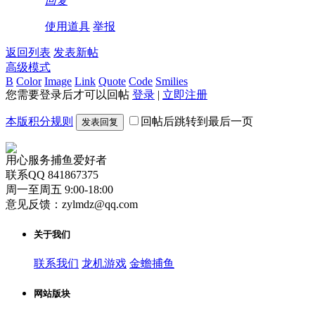
回复
使用道具
举报
返回列表
发表新帖
高级模式
B
Color
Image
Link
Quote
Code
Smilies
您需要登录后才可以回帖
登录
|
立即注册
本版积分规则
回帖后跳转到最后一页
发表回复
用心服务捕鱼爱好者
联系QQ 841867375
周一至周五 9:00-18:00
意见反馈：zylmdz@qq.com
关于我们
联系我们
龙机游戏
金蟾捕鱼
网站版块