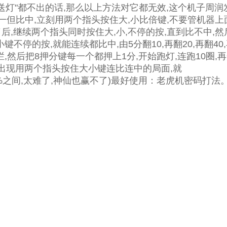
送灯"都不出的话,那么以上方法对它都无效,这个机子周润
小,一但比中,立刻用两个指头按住大,小比倍键,不要管机器上
中了后,继续两个指头同时按住大,小,不停的按,直到比不中,
的按,就能连续都比中,由5分翻10,再翻20,再翻40,再翻80
,然后把8押分键每一个都押上1分,开始跑灯,连跑10圈,再
不能出现用两个指头按住大小键连比连中的局面,就
80%之间,太难了,神仙也赢不了)最好使用：老虎机密码打法