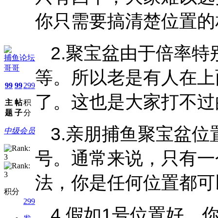
你只需要搞清楚位置的
2.聚宝盆由于倍率特
捕鱼论坛
哥哥
等。所以老是有人在上
99
99
299
了。这也是大家打不过
主
帖
积
题
子
分
3.亲朋捕鱼聚宝盆位
中级会员
号。通常来说，只有一
法，你是任何位置都可
积分
299
4.假如1号位置好，