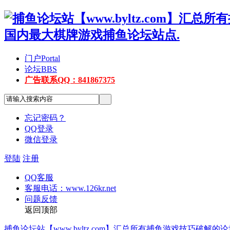
门户
Portal
论坛
BBS
广告联系QQ：841867375
忘记密码？
QQ登录
微信登录
登陆
注册
QQ客服
客服电话：www.126kr.net
问题反馈
返回顶部
捕鱼论坛站【www.byltz.com】汇总所有捕鱼游戏技巧破解